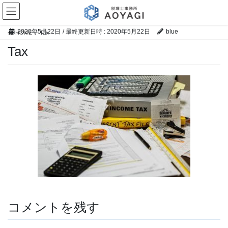
コ
ナ
ン
ビ
テ
ゲ
2020年5月22日
/ 最終更新日時 :
2020年5月22日
blue
HOME
Tax
ン
ー
ツ
シ
Tax
へ
ョ
ス
ン
キ
に
ッ
移
プ
動
コメントを残す